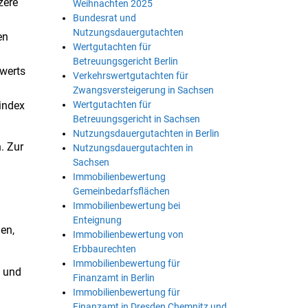
zere
Weihnachten 2025
Bundesrat und
Nutzungsdauergutachten
en
Wertgutachten für
Betreuungsgericht Berlin
werts
Verkehrswertgutachten für
Zwangsversteigerung in Sachsen
index
Wertgutachten für
Betreuungsgericht in Sachsen
Nutzungsdauergutachten in Berlin
. Zur
Nutzungsdauergutachten in
Sachsen
Immobilienbewertung
Gemeinbedarfsflächen
Immobilienbewertung bei
Enteignung
en,
Immobilienbewertung von
Erbbaurechten
Immobilienbewertung für
 und
Finanzamt in Berlin
Immobilienbewertung für
Finanzamt in Dresden Chemnitz und