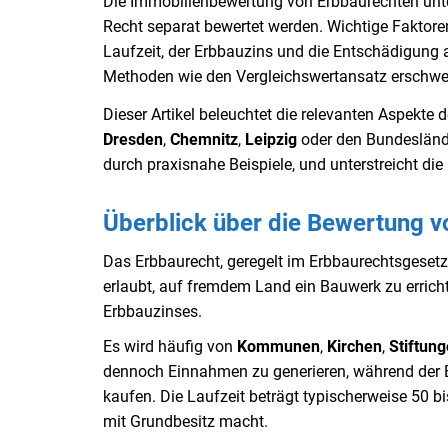
Die Immobilienbewertung von Erbbaurechten unte
Recht separat bewertet werden. Wichtige Faktoren
Laufzeit, der Erbbauzins und die Entschädigung 
Methoden wie den Vergleichswertansatz erschwer
Dieser Artikel beleuchtet die relevanten Aspekt
Dresden
,
Chemnitz
,
Leipzig
oder den Bundeslän
durch praxisnahe Beispiele, und unterstreicht die
Überblick über die Bewertung 
Das Erbbaurecht, geregelt im Erbbaurechtsgesetz 
erlaubt, auf fremdem Land ein Bauwerk zu errich
Erbbauzinses.
Es wird häufig von
Kommunen
,
Kirchen
,
Stiftun
dennoch Einnahmen zu generieren, während der 
kaufen. Die Laufzeit beträgt typischerweise 50 b
mit Grundbesitz macht.