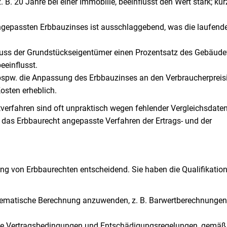
z. B. 20 Jahre bei einer Immobilie, beeinflusst den Wert stark; kür
ngepassten Erbbauzinses ist ausschlaggebend, was die laufend
muss der Grundstückseigentümer einen Prozentsatz des Gebäude
eeinflusst.
g bspw. die Anpassung des Erbbauzinses an den Verbraucherpreis
Kosten erheblich.
erfahren sind oft unpraktisch wegen fehlender Vergleichsdaten
as Erbbaurecht angepasste Verfahren der Ertrags- und der
tung von Erbbaurechten entscheidend. Sie haben die Qualifikation
ematische Berechnung anzuwenden, z. B. Barwertberechnungen
 wie Vertragsbedingungen und Entschädigungsregelungen, gemäß