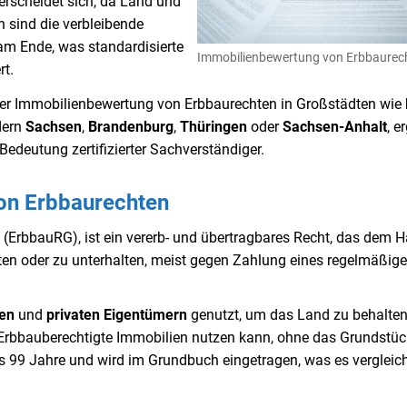
rscheidet sich, da Land und
 sind die verbleibende
am Ende, was standardisierte
Immobilienbewertung von Erbbaurec
t.
e der Immobilienbewertung von Erbbaurechten in Großstädten wie
dern
Sachsen
,
Brandenburg
,
Thüringen
oder
Sachsen-Anhalt
, e
 Bedeutung zertifizierter Sachverständiger.
von Erbbaurechten
(ErbbauRG), ist ein vererb- und übertragbares Recht, das dem H
ten oder zu unterhalten, meist gegen Zahlung eines regelmäßig
gen
und
privaten Eigentümern
genutzt, um das Land zu behalte
Erbbauberechtigte Immobilien nutzen kann, ohne das Grundstüc
is 99 Jahre und wird im Grundbuch eingetragen, was es vergleic