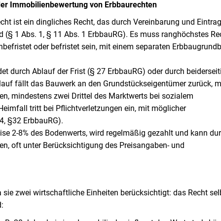
 der Immobilienbewertung von Erbbaurechten
cht ist ein dingliches Recht, das durch Vereinbarung und Eintr
ird (§ 1 Abs. 1, § 11 Abs. 1 ErbbauRG). Es muss ranghöchstes Re
befristet oder befristet sein, mit einem separaten Erbbaugrund
t durch Ablauf der Frist (§ 27 ErbbauRG) oder durch beiderseit
auf fällt das Bauwerk an den Grundstückseigentümer zurück, mi
n, mindestens zwei Drittel des Marktwerts bei sozialem
fall tritt bei Pflichtverletzungen ein, mit möglicher
 4, §32 ErbbauRG).
eise 2-8% des Bodenwerts, wird regelmäßig gezahlt und kann du
n, oft unter Berücksichtigung des Preisangaben- und
sie zwei wirtschaftliche Einheiten berücksichtigt: das Recht se
: