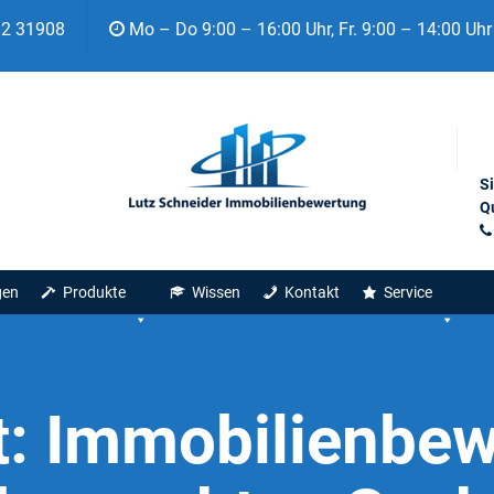
92 31908
Mo – Do 9:00 – 16:00 Uhr, Fr. 9:00 – 14:00 Uhr
S
Qu
gen
Produkte
Wissen
Kontakt
Service
t:
Immobilienbew