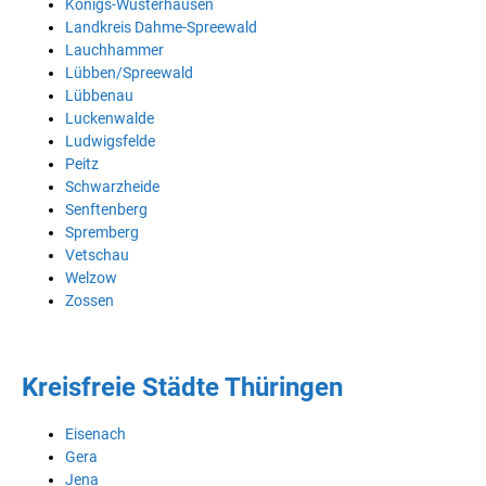
Königs-Wusterhausen
Landkreis Dahme-Spreewald
Lauchhammer
Lübben/Spreewald
Lübbenau
Luckenwalde
Ludwigsfelde
Peitz
Schwarzheide
Senftenberg
Spremberg
Vetschau
Welzow
Zossen
Kreisfreie Städte Thüringen
Eisenach
Gera
Jena