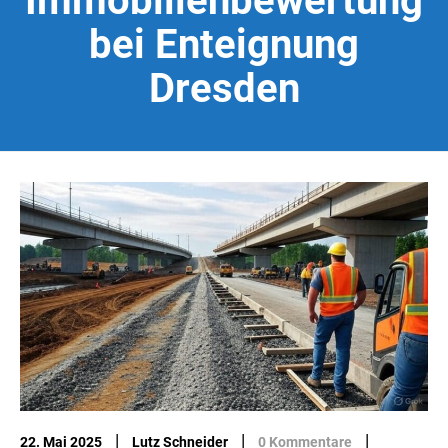
Immobilienbewertung
bei Enteignung
Dresden
|
|
|
22. Mai 2025
Lutz Schneider
0 Kommentare