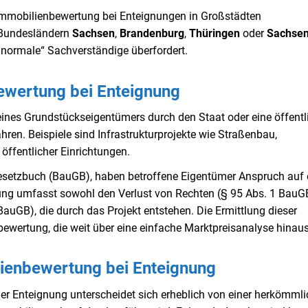
r Immobilienbewertung bei Enteignungen in Großstädten
Bundesländern
Sachsen
,
Brandenburg
,
Thüringen
oder
Sachsen
„normale“ Sachverständige überfordert.
ewertung bei Enteignung
 eines Grundstückseigentümers durch den Staat oder eine öffentl
hren. Beispiele sind Infrastrukturprojekte wie Straßenbau,
fentlicher Einrichtungen.
etzbuch (BauGB), haben betroffene Eigentümer Anspruch auf 
g umfasst sowohl den Verlust von Rechten (§ 95 Abs. 1 BauGB
auGB), die durch das Projekt entstehen. Die Ermittlung dieser
bewertung, die weit über eine einfache Marktpreisanalyse hinau
lienbewertung bei Enteignung
r Enteignung unterscheidet sich erheblich von einer herkömml