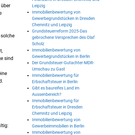
 über
Leipzig
Immobilienbewertung von
e
Gewerbegrundstücken in Dresden
Chemnitz und Leipzig
Grundsteuerreform 2025-Das
 solche
gebrochene Versprechen des Olaf
Scholz
Immobilienbewertung von
t,
Gewerbegrundstücken in Berlin
ge sind
Der Grundsteuer-Gutachter-MDR-
Umschau zu Gast
eine
Immobilienbewertung für
d.
Erbschaftsteuer in Berlin
Gibt es baureifes Land im
Aussenbereich?
Immobilienbewertung für
Erbschaftsteuer in Dresden
Chemnitz und Leipzig
Immobilienbewertung von
tig:
Gewerbeimmobilien in Berlin
Immobilienbewertung von