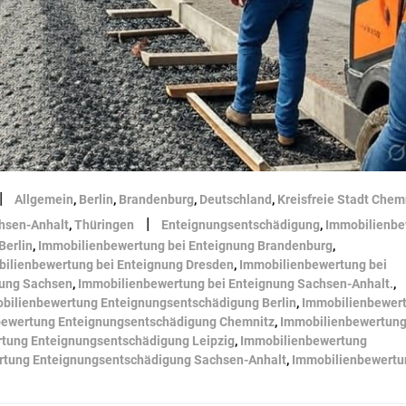
|
Allgemein
,
Berlin
,
Brandenburg
,
Deutschland
,
Kreisfreie Stadt Chem
|
hsen-Anhalt
,
Thüringen
Enteignungsentschädigung
,
Immobilienbe
Berlin
,
Immobilienbewertung bei Enteignung Brandenburg
,
ilienbewertung bei Enteignung Dresden
,
Immobilienbewertung bei
nung Sachsen
,
Immobilienbewertung bei Enteignung Sachsen-Anhalt.
,
bilienbewertung Enteignungsentschädigung Berlin
,
Immobilienbewer
bewertung Enteignungsentschädigung Chemnitz
,
Immobilienbewertun
tung Enteignungsentschädigung Leipzig
,
Immobilienbewertung
rtung Enteignungsentschädigung Sachsen-Anhalt
,
Immobilienbewertu