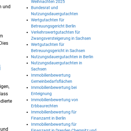
Weihnachten 2025
n und
Bundesrat und
Nutzungsdauergutachten
Wertgutachten für
Betreuungsgericht Berlin
Verkehrswertgutachten für
rn
Zwangsversteigerung in Sachsen
Dies
Wertgutachten für
Betreuungsgericht in Sachsen
Nutzungsdauergutachten in Berlin
Nutzungsdauergutachten in
i
Sachsen
Immobilienbewertung
Gemeinbedarfsflächen
igen,
Immobilienbewertung bei
dass
Enteignung
Immobilienbewertung von
dierte
Erbbaurechten
Immobilienbewertung für
Finanzamt in Berlin
Immobilienbewertung für
 und
Finanzamt in Dresden Chemnitz und