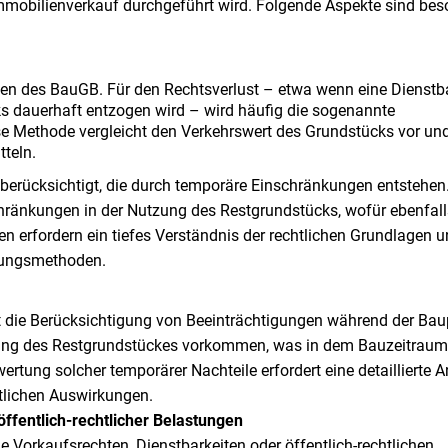
Immobilienverkauf durchgeführt wird. Folgende Aspekte sind be
ten des BauGB. Für den Rechtsverlust – etwa wenn eine Dienstba
ks dauerhaft entzogen wird – wird häufig die sogenannte
e Methode vergleicht den Verkehrswert des Grundstücks vor un
tteln.
berücksichtigt, die durch temporäre Einschränkungen entstehen
ränkungen in der Nutzung des Restgrundstücks, wofür ebenfall
n erfordern ein tiefes Verständnis der rechtlichen Grundlagen 
tungsmethoden.
st die Berücksichtigung von Beeinträchtigungen während der Ba
tung des Restgrundstückes vorkommen, was in dem Bauzeitraum
tung solcher temporärer Nachteile erfordert eine detaillierte 
tlichen Auswirkungen.
öffentlich-rechtlicher Belastungen
 Vorkaufsrechten, Dienstbarkeiten oder öffentlich-rechtlichen