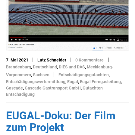
|
|
|
7. Mai 2021
Lutz Schneider
0 Kommentare
Brandenburg
,
Deutschland
,
DIES und DAS
,
Mecklenburg-
|
Vorpommern
,
Sachsen
Entschädigungsgutachten
,
Entschädigungswertermittlung
,
Eugal
,
Eugal Ferngasleitung
,
Gascade
,
Gascade Gastransport GmbH
,
Gutachten
Entschädigung
EUGAL-Doku: Der Film
zum Projekt