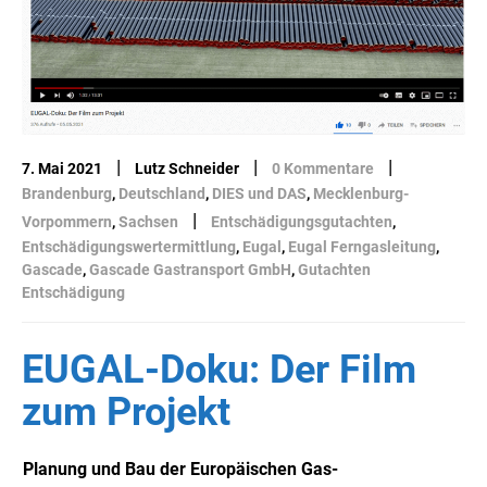
|
|
|
7. Mai 2021
Lutz Schneider
0 Kommentare
Brandenburg
,
Deutschland
,
DIES und DAS
,
Mecklenburg-
|
Vorpommern
,
Sachsen
Entschädigungsgutachten
,
Entschädigungswertermittlung
,
Eugal
,
Eugal Ferngasleitung
,
Gascade
,
Gascade Gastransport GmbH
,
Gutachten
Entschädigung
EUGAL-Doku: Der Film
zum Projekt
Planung und Bau der Europäischen Gas-