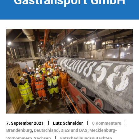
Gastransport GmbH
|
|
|
7. September 2021
Lutz Schneider
0 Kommentare
Brandenburg
,
Deutschland
,
DIES und DAS
,
Mecklenburg-
|
Vorpommern
,
Sachsen
Entschädigungsgutachten
,