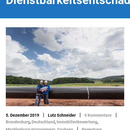
Dienstbarkeitsentschä
|
|
|
5. Dezember 2019
Lutz Schneider
0 Kommentare
Brandenburg
,
Deutschland
,
Immobilienbewertung
,
|
Mecklenburg-Vorpommern
,
Sachsen
Bewertung
,