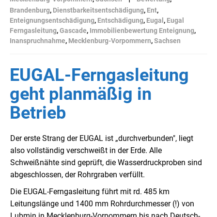
Brandenburg
,
Dienstbarkeitsentschädigung
,
Ent
,
Enteignungsentschädigung
,
Entschädigung
,
Eugal
,
Eugal
Ferngasleitung
,
Gascade
,
Immobilienbewertung Enteignung
,
Inanspruchnahme
,
Mecklenburg-Vorpommern
,
Sachsen
EUGAL-Ferngasleitung
geht planmäßig in
Betrieb
Der erste Strang der EUGAL ist „durchverbunden", liegt
also vollständig verschweißt in der Erde. Alle
Schweißnähte sind geprüft, die Wasserdruckproben sind
abgeschlossen, der Rohrgraben verfüllt.
Die EUGAL-Ferngasleitung führt mit rd. 485 km
Leitungslänge und 1400 mm Rohrdurchmesser (!) von
Lubmin in Mecklenburg-Vorpommern bis nach Deutsch-