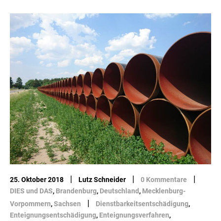
|
|
|
25. Oktober 2018
Lutz Schneider
0 Kommentare
DIES und DAS
,
Brandenburg
,
Deutschland
,
Mecklenburg-
|
Vorpommern
,
Sachsen
Dienstbarkeitsentschädigung
,
Enteignungsentschädigung
,
Enteignungsverfahren
,