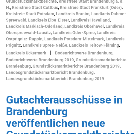
Grundstücksmarktberichte
,
Kreisfreie Stadt Brandenburg a. d.
H.
,
Kreisfreie Stadt Cottbus
,
Kreisfreie Stadt Frankfurt (Oder)
,
Kreisfreie Stadt Potsdam
,
Landkreis Branim
,
Landkreis Dahme-
Spreewald
,
Landkreis Elbe-Elster
,
Landkreis Havelland
,
Landkreis Märkisch-Oderland
,
Landkreis Oberhavel
,
Landkreis
Oberspreewald-Lausitz
,
Landkreis Oder-Spree
,
Landkreis
Ostprignitz-Ruppin
,
Landkreis Potsdam-Mittelmark
,
Landkreis
Prignitz
,
Landkreis Spree-Neiße
,
Landkreis Teltow-Fläming
,
|
Landkreis Uckermark
Bodenrichtwerte Brandenburg
,
Bodenrichtwerte Brandenburg 2019
,
Grundstücksmarktberichte
Brandenburg
,
Grundstücksmarktberichte Brandenburg 2019
,
Landesgrundstücksmarktbericht Brandenburg
,
Landesgrundstücksmarktbericht Brandenburg 2019
Gutachterausschüsse in
Brandenburg
veröffentlichen neue