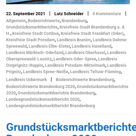
|
|
|
22. September 2021
Lutz Schneider
0 Kommentare
Allgemein
,
Bodenrichtwerte
,
Brandenburg
,
Grundstücksmarktberichte
,
Kreisfreie Stadt Brandenburg a. d.
H.
,
Kreisfreie Stadt Cottbus
,
Kreisfreie Stadt Frankfurt (Oder)
,
Kreisfreie Stadt Potsdam
,
Landkreis Branim
,
Landkreis Dahme-
Spreewald
,
Landkreis Elbe-Elster
,
Landkreis Havelland
,
Landkreis Märkisch-Oderland
,
Landkreis Oberhavel
,
Landkreis
Oberspreewald-Lausitz
,
Landkreis Oder-Spree
,
Landkreis
Ostprignitz-Ruppin
,
Landkreis Potsdam-Mittelmark
,
Landkreis
Prignitz
,
Landkreis Spree-Neiße
,
Landkreis Teltow-Fläming
,
|
Landkreis Uckermark
Bodenrichtwerte Brandenburg
,
Bodenrichtwerte Brandenburg 2020
,
Grundstücksmarktberichte
2020
,
Grundstücksmarktberichte Brandenburg
,
Landesgrundstücksmarktbericht 2020
,
Landesgrundstücksmarktbericht Brandenburg
Grundstücksmarktbericht