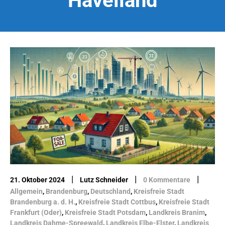
Havelland
|
|
|
21. Oktober 2024
Lutz Schneider
0 Kommentare
Allgemein
,
Brandenburg
,
Deutschland
,
Kreisfreie Stadt
Brandenburg a. d. H.
,
Kreisfreie Stadt Cottbus
,
Kreisfreie Stadt
Frankfurt (Oder)
,
Kreisfreie Stadt Potsdam
,
Landkreis Branim
,
Landkreis Dahme-Spreewald
,
Landkreis Elbe-Elster
,
Landkreis