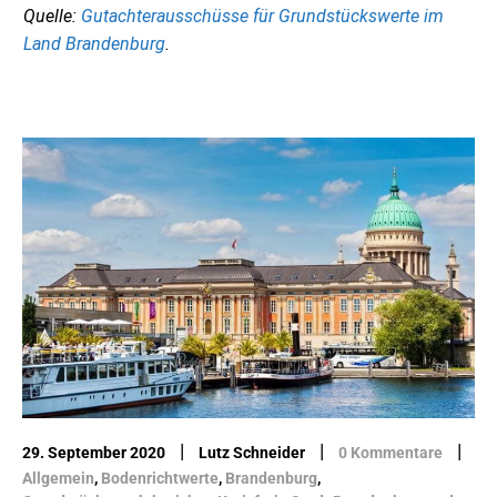
Quelle:
Gutachterausschüsse für Grundstückswerte im
Land Brandenburg
.
|
|
|
29. September 2020
Lutz Schneider
0 Kommentare
Allgemein
,
Bodenrichtwerte
,
Brandenburg
,