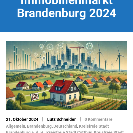
Immobilienmarkt
Brandenburg 2024
|
|
|
21. Oktober 2024
Lutz Schneider
0 Kommentare
Allgemein
,
Brandenburg
,
Deutschland
,
Kreisfreie Stadt
Brandenburg a. d. H.
,
Kreisfreie Stadt Cottbus
,
Kreisfreie Stadt