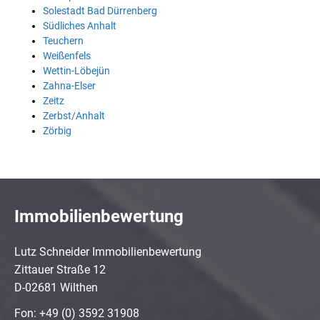
Solestadt Bad Dürrenberg
Südliches Anhalt
Teuchern
Weißenfels
Wettin-Löbejün
Zahna-Elser
Zeitz
Zerbst/Anhalt
Zörbig
Immobilienbewertung
Lutz Schneider Immobilienbewertung
Zittauer Straße 12
D-02681 Wilthen
Fon: +49 (0) 3592 31908