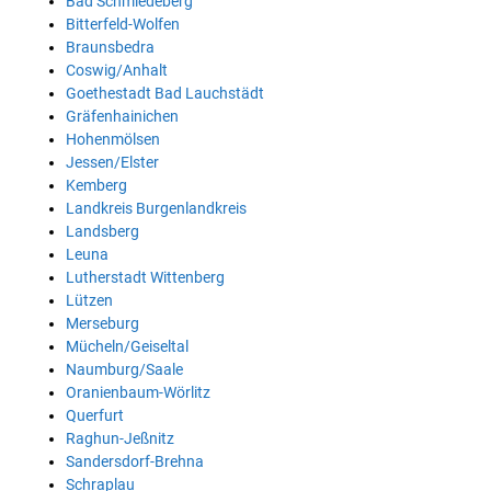
Bad Schmiedeberg
Bitterfeld-Wolfen
Braunsbedra
Coswig/Anhalt
Goethestadt Bad Lauchstädt
Gräfenhainichen
Hohenmölsen
Jessen/Elster
Kemberg
Landkreis Burgenlandkreis
Landsberg
Leuna
Lutherstadt Wittenberg
Lützen
Merseburg
Mücheln/Geiseltal
Naumburg/Saale
Oranienbaum-Wörlitz
Querfurt
Raghun-Jeßnitz
Sandersdorf-Brehna
Schraplau