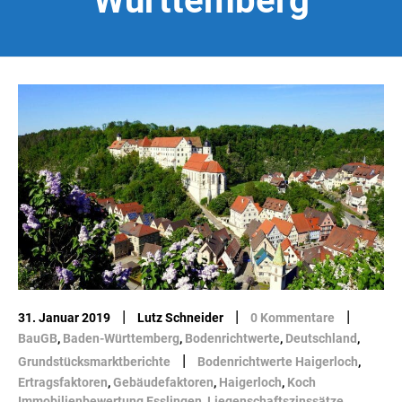
Württemberg
|
|
|
31. Januar 2019
Lutz Schneider
0 Kommentare
BauGB
,
Baden-Württemberg
,
Bodenrichtwerte
,
Deutschland
,
|
Grundstücksmarktberichte
Bodenrichtwerte Haigerloch
,
Ertragsfaktoren
,
Gebäudefaktoren
,
Haigerloch
,
Koch
Immobilienbewertung Esslingen
,
Liegenschaftszinssätze
,