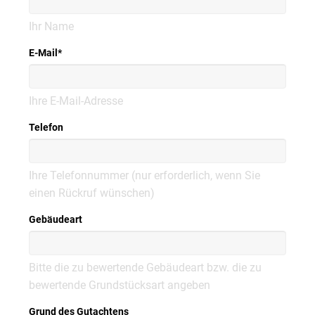
Ihr Name
E-Mail
*
Ihre E-Mail-Adresse
Telefon
Ihre Telefonnummer (nur erforderlich, wenn Sie
einen Rückruf wünschen)
Gebäudeart
Bitte die zu bewertende Gebäudeart bzw. die zu
bewertende Grundstücksart angeben
Grund des Gutachtens