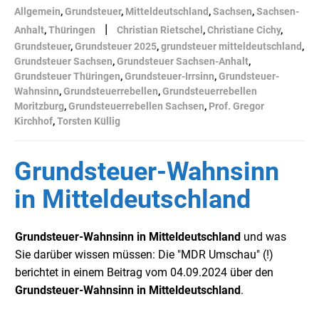
Allgemein
,
Grundsteuer
,
Mitteldeutschland
,
Sachsen
,
Sachsen-
|
Anhalt
,
Thüringen
Christian Rietschel
,
Christiane Cichy
,
Grundsteuer
,
Grundsteuer 2025
,
grundsteuer mitteldeutschland
,
Grundsteuer Sachsen
,
Grundsteuer Sachsen-Anhalt
,
Grundsteuer Thüringen
,
Grundsteuer-Irrsinn
,
Grundsteuer-
Wahnsinn
,
Grundsteuerrebellen
,
Grundsteuerrebellen
Moritzburg
,
Grundsteuerrebellen Sachsen
,
Prof. Gregor
Kirchhof
,
Torsten Küllig
Grundsteuer-Wahnsinn
in Mitteldeutschland
Grundsteuer-Wahnsinn in Mitteldeutschland
und was
Sie darüber wissen müssen: Die "MDR Umschau" (!)
berichtet in einem Beitrag vom 04.09.2024 über den
Grundsteuer-Wahnsinn in
Mitteldeutschland
.