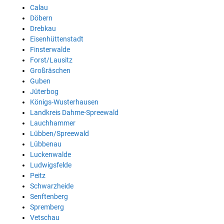
Calau
Döbern
Drebkau
Eisenhüttenstadt
Finsterwalde
Forst/Lausitz
Großräschen
Guben
Jüterbog
Königs-Wusterhausen
Landkreis Dahme-Spreewald
Lauchhammer
Lübben/Spreewald
Lübbenau
Luckenwalde
Ludwigsfelde
Peitz
Schwarzheide
Senftenberg
Spremberg
Vetschau