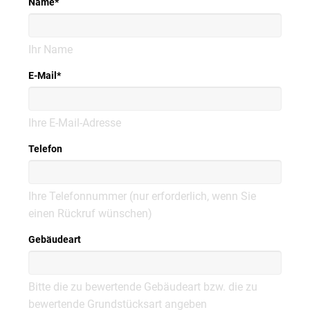
Name
*
Ihr Name
E-Mail
*
Ihre E-Mail-Adresse
Telefon
Ihre Telefonnummer (nur erforderlich, wenn Sie
einen Rückruf wünschen)
Gebäudeart
Bitte die zu bewertende Gebäudeart bzw. die zu
bewertende Grundstücksart angeben