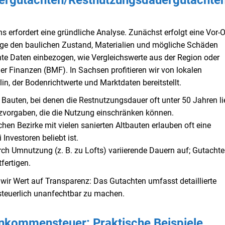
uergutachten/Restnutzungsdauergutachten
 erfordert eine gründliche Analyse. Zunächst erfolgt eine Vor-O
dige den baulichen Zustand, Materialien und mögliche Schäden
te Daten einbezogen, wie Vergleichswerte aus der Region oder
r Finanzen (BMF). In Sachsen profitieren wir von lokalen
n, der Bodenrichtwerte und Marktdaten bereitstellt.
 Bauten, bei denen die Restnutzungsdauer oft unter 50 Jahren lie
zvorgaben, die die Nutzung einschränken können.
en Bezirke mit vielen sanierten Altbauten erlauben oft eine
nvestoren beliebt ist.
rch Umnutzung (z. B. zu Lofts) variierende Dauern auf; Gutacht
fertigen.
wir Wert auf Transparenz: Das Gutachten umfasst detaillierte
teuerlich unanfechtbar zu machen.
inkommensteuer: Praktische Beispiele