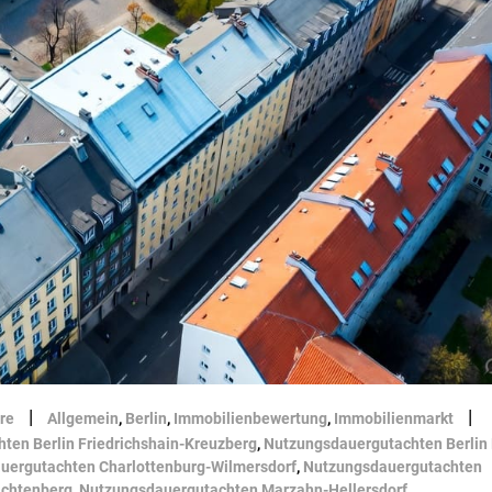
|
|
re
Allgemein
,
Berlin
,
Immobilienbewertung
,
Immobilienmarkt
ten Berlin Friedrichshain-Kreuzberg
,
Nutzungsdauergutachten Berlin 
uergutachten Charlottenburg-Wilmersdorf
,
Nutzungsdauergutachten
ichtenberg
,
Nutzungsdauergutachten Marzahn-Hellersdorf
,