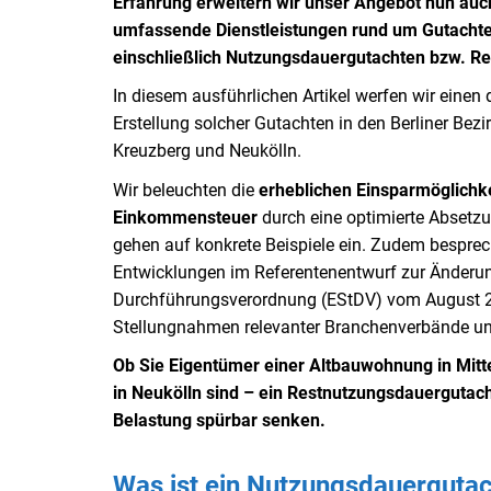
Erfahrung erweitern wir unser Angebot nun auch
umfassende Dienstleistungen rund um Gutachte
einschließlich Nutzungsdauergutachten bzw. R
In diesem ausführlichen Artikel werfen wir einen de
Erstellung solcher Gutachten in den Berliner Bezir
Kreuzberg und Neukölln.
Wir beleuchten die
erheblichen Einsparmöglichke
Einkommensteuer
durch eine optimierte Absetz
gehen auf konkrete Beispiele ein. Zudem besprec
Entwicklungen im Referentenentwurf zur Änderu
Durchführungsverordnung (EStDV) vom August 2
Stellungnahmen relevanter Branchenverbände u
Ob Sie Eigentümer einer Altbauwohnung in Mitt
in Neukölln sind – ein Restnutzungsdauergutach
Belastung spürbar senken.
Was ist ein Nutzungsdauergutach