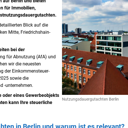
 auf Berlin und bieten
n für Immobilien,
estnutzungsdauergutachten.
taillierten Blick auf die
ken Mitte, Friedrichshain-
iten bei der
ung für Abnutzung (AfA) und
hen wir die neuesten
ng der Einkommensteuer-
025 sowie die
nd -unternehmen.
e oder eines Gewerbeobjekts
Nutzungsdauergutachten Berlin
ten kann Ihre steuerliche
ten in Berlin und warum ist es relevant?