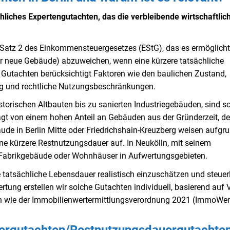
chliches Expertengutachten, das die verbleibende wirtschaftlic
4 Satz 2 des Einkommensteuergesetzes (EStG), das es ermöglicht
ür neue Gebäude) abzuweichen, wenn eine kürzere tatsächliche
utachten berücksichtigt Faktoren wie den baulichen Zustand,
ng und rechtliche Nutzungsbeschränkungen.
 historischen Altbauten bis zu sanierten Industriegebäuden, sind s
rägt von einem hohen Anteil an Gebäuden aus der Gründerzeit, de
ude in Berlin Mitte oder Friedrichshain-Kreuzberg weisen aufgr
ne kürzere Restnutzungsdauer auf. In Neukölln, mit seinem
te Fabrikgebäude oder Wohnhäuser in Aufwertungsgebieten.
ie tatsächliche Lebensdauer realistisch einzuschätzen und steuer
tung erstellen wir solche Gutachten individuell, basierend auf V
 wie der Immobilienwertermittlungsverordnung 2021 (ImmoWer