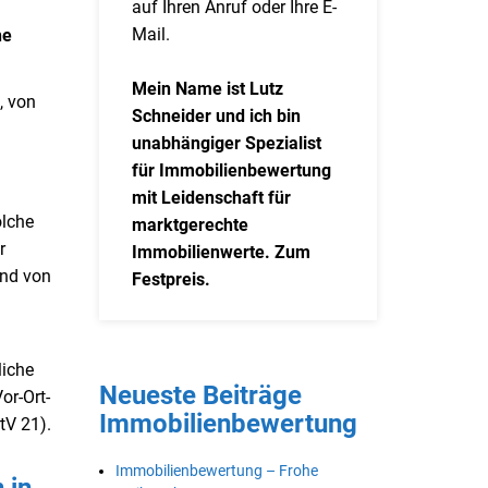
auf Ihren Anruf oder Ihre E-
Mail.
he
Mein Name ist Lutz
, von
Schneider und ich bin
unabhängiger Spezialist
für Immobilienbewertung
mit Leidenschaft für
olche
marktgerechte
r
Immobilienwerte. Zum
und von
Festpreis.
liche
Neueste Beiträge
or-Ort-
Immobilienbewertung
tV 21).
Immobilienbewertung – Frohe