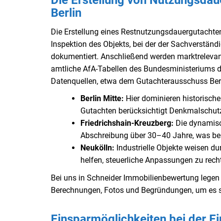
Die Erstellung von Nutzungsda
Berlin
Die Erstellung eines Restnutzungsdauergutachtens
Inspektion des Objekts, bei der der Sachverstän
dokumentiert. Anschließend werden marktrelevan
amtliche AfA-Tabellen des Bundesministeriums de
Datenquellen, etwa dem Gutachterausschuss Berli
Berlin Mitte:
Hier dominieren historische
Gutachten berücksichtigt Denkmalschut
Friedrichshain-Kreuzberg:
Die dynamisch
Abschreibung über 30–40 Jahre, was bei I
Neukölln:
Industrielle Objekte weisen du
helfen, steuerliche Anpassungen zu recht
Bei uns in Schneider Immobilienbewertung legen 
Berechnungen, Fotos und Begründungen, um es s
Einsparmöglichkeiten bei der E