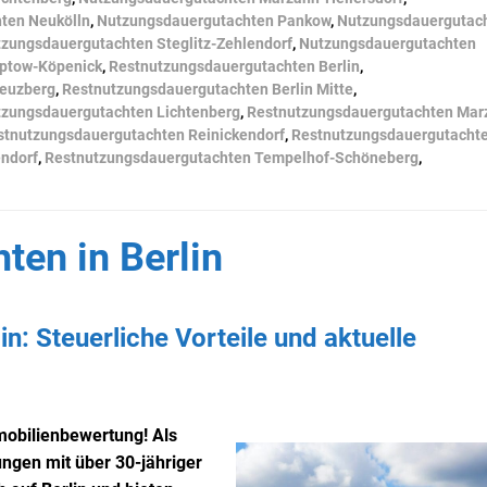
ten Neukölln
,
Nutzungsdauergutachten Pankow
,
Nutzungsdauergutac
zungsdauergutachten Steglitz-Zehlendorf
,
Nutzungsdauergutachten
ptow-Köpenick
,
Restnutzungsdauergutachten Berlin
,
reuzberg
,
Restnutzungsdauergutachten Berlin Mitte
,
tzungsdauergutachten Lichtenberg
,
Restnutzungsdauergutachten Mar
stnutzungsdauergutachten Reinickendorf
,
Restnutzungsdauergutacht
endorf
,
Restnutzungsdauergutachten Tempelhof-Schöneberg
,
en in Berlin
n: Steuerliche Vorteile und aktuelle
obilienbewertung! Als
ungen mit über 30-jähriger