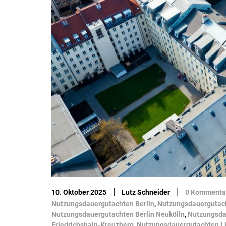
|
|
10. Oktober 2025
Lutz Schneider
0 Kommenta
Nutzungsdauergutachten Berlin
,
Nutzungsdauergutach
Nutzungsdauergutachten Berlin Neukölln
,
Nutzungsda
Friedrichshain-Kreuzberg
,
Nutzungsdauergutachten L