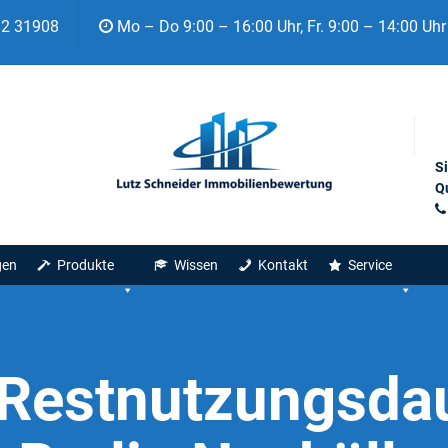
92 31908
Mo – Do 9:00 – 16:00 Uhr, Fr. 9:00 – 14:00 Uhr
S
Qu
gen
Produkte
Wissen
Kontakt
Service
Restnutzungsda