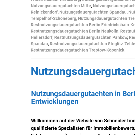
Nutzungsdauergutachten Mitte
,
Nutzungsdauergutach
Reinickendorf
,
Nutzungsdauergutachten Spandau
,
Nut
Tempelhof-Schöneberg
,
Nutzungsdauergutachten Tre
Restnutzungsdauergutachten Berlin Friedrichshain-K
Restnutzungsdauergutachten Berlin Neukölln
,
Restnu
Hellersdorf
,
Restnutzungsdauergutachten Pankow
,
Re
Spandau
,
Restnutzungsdauergutachten Steglitz-Zehl
Restnutzungsdauergutachten Treptow-Köpenick
Nutzungsdauergutacht
Nutzungsdauergutachten in Berli
Entwicklungen
Willkommen auf der Website von Schneider Imm
qualifizierte Spezialisten für Immobilienbewert