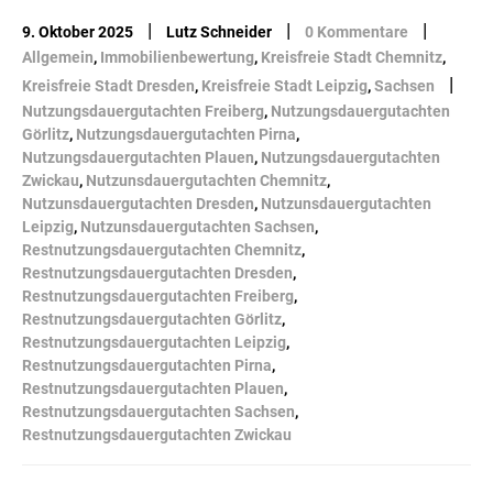
|
|
|
9. Oktober 2025
Lutz Schneider
0 Kommentare
Allgemein
,
Immobilienbewertung
,
Kreisfreie Stadt Chemnitz
,
|
Kreisfreie Stadt Dresden
,
Kreisfreie Stadt Leipzig
,
Sachsen
Nutzungsdauergutachten Freiberg
,
Nutzungsdauergutachten
Görlitz
,
Nutzungsdauergutachten Pirna
,
Nutzungsdauergutachten Plauen
,
Nutzungsdauergutachten
Zwickau
,
Nutzunsdauergutachten Chemnitz
,
Nutzunsdauergutachten Dresden
,
Nutzunsdauergutachten
Leipzig
,
Nutzunsdauergutachten Sachsen
,
Restnutzungsdauergutachten Chemnitz
,
Restnutzungsdauergutachten Dresden
,
Restnutzungsdauergutachten Freiberg
,
Restnutzungsdauergutachten Görlitz
,
Restnutzungsdauergutachten Leipzig
,
Restnutzungsdauergutachten Pirna
,
Restnutzungsdauergutachten Plauen
,
Restnutzungsdauergutachten Sachsen
,
Restnutzungsdauergutachten Zwickau