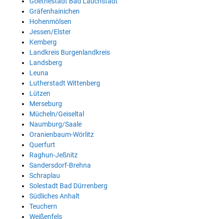
Goethestadt Bad Lauchstädt
Gräfenhainichen
Hohenmölsen
Jessen/Elster
Kemberg
Landkreis Burgenlandkreis
Landsberg
Leuna
Lutherstadt Wittenberg
Lützen
Merseburg
Mücheln/Geiseltal
Naumburg/Saale
Oranienbaum-Wörlitz
Querfurt
Raghun-Jeßnitz
Sandersdorf-Brehna
Schraplau
Solestadt Bad Dürrenberg
Südliches Anhalt
Teuchern
Weißenfels