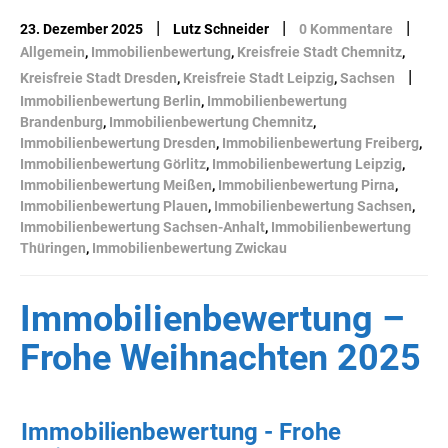
|
|
|
23. Dezember 2025
Lutz Schneider
0 Kommentare
Allgemein
,
Immobilienbewertung
,
Kreisfreie Stadt Chemnitz
,
|
Kreisfreie Stadt Dresden
,
Kreisfreie Stadt Leipzig
,
Sachsen
Immobilienbewertung Berlin
,
Immobilienbewertung
Brandenburg
,
Immobilienbewertung Chemnitz
,
Immobilienbewertung Dresden
,
Immobilienbewertung Freiberg
,
Immobilienbewertung Görlitz
,
Immobilienbewertung Leipzig
,
Immobilienbewertung Meißen
,
Immobilienbewertung Pirna
,
Immobilienbewertung Plauen
,
Immobilienbewertung Sachsen
,
Immobilienbewertung Sachsen-Anhalt
,
Immobilienbewertung
Thüringen
,
Immobilienbewertung Zwickau
Immobilienbewertung –
Frohe Weihnachten 2025
Immobilienbewertung - Frohe