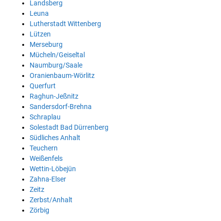
Landsberg
Leuna
Lutherstadt Wittenberg
Lützen
Merseburg
Mücheln/Geiseltal
Naumburg/Saale
Oranienbaum-Wörlitz
Querfurt
Raghun-Jeßnitz
Sandersdorf-Brehna
Schraplau
Solestadt Bad Dürrenberg
Südliches Anhalt
Teuchern
Weißenfels
Wettin-Löbejün
Zahna-Elser
Zeitz
Zerbst/Anhalt
Zörbig