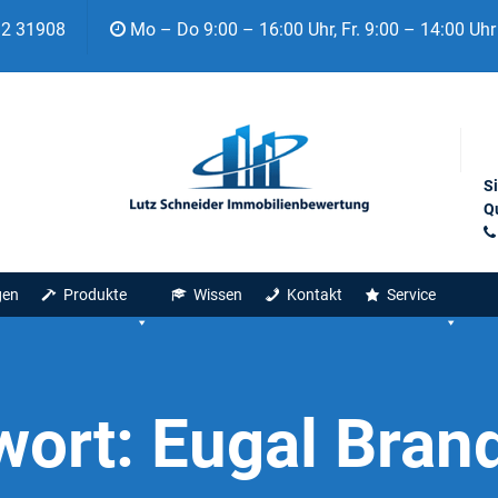
92 31908
Mo – Do 9:00 – 16:00 Uhr, Fr. 9:00 – 14:00 Uhr
S
Qu
gen
Produkte
Wissen
Kontakt
Service
wort:
Eugal Bran