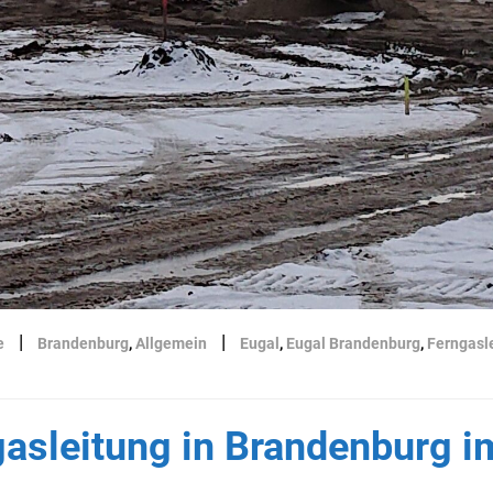
|
|
e
Brandenburg
,
Allgemein
Eugal
,
Eugal Brandenburg
,
Ferngasl
asleitung in Brandenburg i