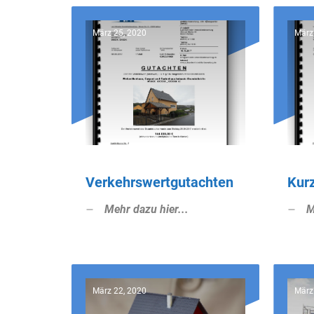
März 25, 2020
März
Verkehrswertgutachten
Kur
Mehr dazu hier...
M
März 22, 2020
März