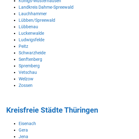
Königs-Wusterhausen
Landkreis Dahme-Spreewald
Lauchhammer
Lübben/Spreewald
Lübbenau
Luckenwalde
Ludwigsfelde
Peitz
Schwarzheide
Senftenberg
Spremberg
Vetschau
Welzow
Zossen
Kreisfreie Städte Thüringen
Eisenach
Gera
Jena