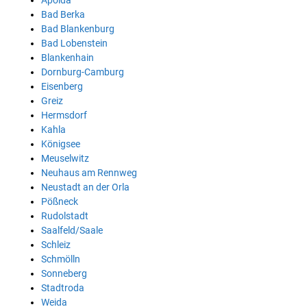
Apolda
Bad Berka
Bad Blankenburg
Bad Lobenstein
Blankenhain
Dornburg-Camburg
Eisenberg
Greiz
Hermsdorf
Kahla
Königsee
Meuselwitz
Neuhaus am Rennweg
Neustadt an der Orla
Pößneck
Rudolstadt
Saalfeld/Saale
Schleiz
Schmölln
Sonneberg
Stadtroda
Weida