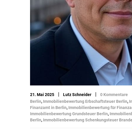
|
|
21. Mai 2025
Lutz Schneider
0 Kommentare
Berlin
,
Immobilienbewertung Erbschaftsteuer Berlin
,
I
Finanzamt in Berlin
,
Immobilienbewertung für Finanza
Immobilienbewertung Grundsteuer Berlin
,
Immobilien
Berlin
,
Immobilienbewertung Schenkungsteuer Brand