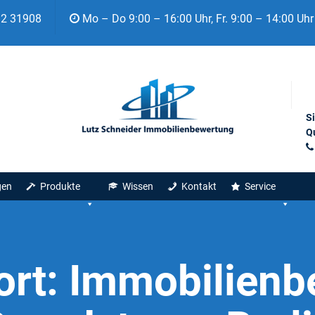
92 31908
Mo – Do 9:00 – 16:00 Uhr, Fr. 9:00 – 14:00 Uhr
S
Qu
gen
Produkte
Wissen
Kontakt
Service
ort:
Immobilienb