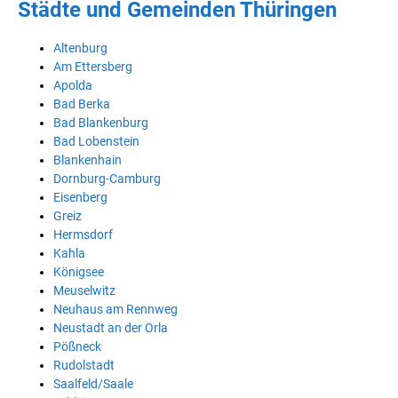
Städte und Gemeinden Thüringen
Altenburg
Am Ettersberg
Apolda
Bad Berka
Bad Blankenburg
Bad Lobenstein
Blankenhain
Dornburg-Camburg
Eisenberg
Greiz
Hermsdorf
Kahla
Königsee
Meuselwitz
Neuhaus am Rennweg
Neustadt an der Orla
Pößneck
Rudolstadt
Saalfeld/Saale