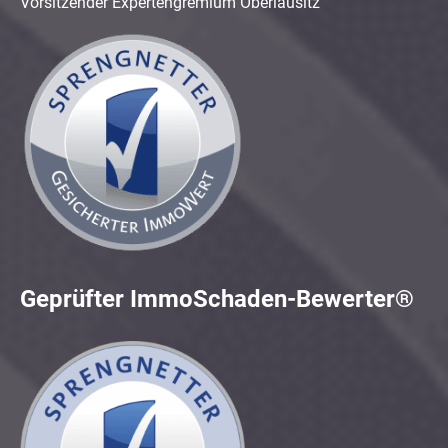
Vorsitzender Expertengremium Oberlausitz
Geprüfter ImmoSchaden-Bewerter®