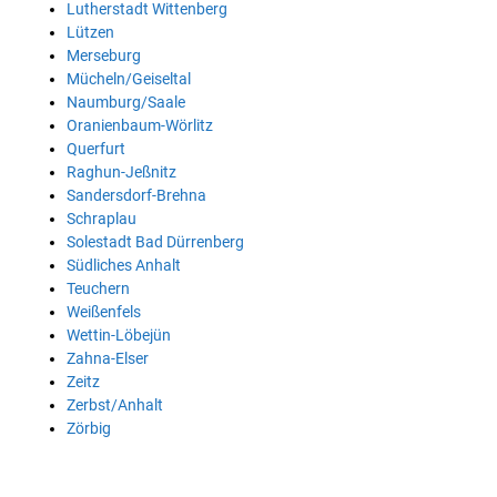
Lutherstadt Wittenberg
Lützen
Merseburg
Mücheln/Geiseltal
Naumburg/Saale
Oranienbaum-Wörlitz
Querfurt
Raghun-Jeßnitz
Sandersdorf-Brehna
Schraplau
Solestadt Bad Dürrenberg
Südliches Anhalt
Teuchern
Weißenfels
Wettin-Löbejün
Zahna-Elser
Zeitz
Zerbst/Anhalt
Zörbig