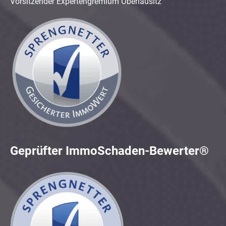
Vorsitzender Expertengremium Oberlausitz
Geprüfter ImmoSchaden-Bewerter®