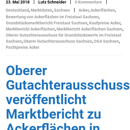
|
|
|
23. Mai 2018
Lutz Schneider
0 Kommentare
|
Deutschland
,
Marktdaten
,
Sachsen
Acker
,
Ackerflächen
,
Bewertung von Ackerflächen im Freistaat Sachsen
,
Grundstücksmarktbericht Freistaat Sachsen
,
Kaufpreise Acker
,
Marktbericht Ackerflächen
,
Marktbericht Ackerflächen Sachsen
,
Oberer Gutachterausschuss für Grundstückswerte im Freistaat
Sachsen
,
Oberer Gutachterausschuss Sachsen
,
OGA Sachsen
,
Pachtpreise Acker
Oberer
Gutachterausschuss
veröffentlicht
Marktbericht zu
Ackerflächen in