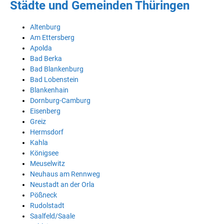
Städte und Gemeinden Thüringen
Altenburg
Am Ettersberg
Apolda
Bad Berka
Bad Blankenburg
Bad Lobenstein
Blankenhain
Dornburg-Camburg
Eisenberg
Greiz
Hermsdorf
Kahla
Königsee
Meuselwitz
Neuhaus am Rennweg
Neustadt an der Orla
Pößneck
Rudolstadt
Saalfeld/Saale