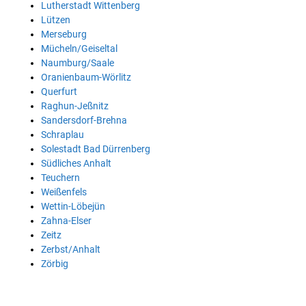
Lutherstadt Wittenberg
Lützen
Merseburg
Mücheln/Geiseltal
Naumburg/Saale
Oranienbaum-Wörlitz
Querfurt
Raghun-Jeßnitz
Sandersdorf-Brehna
Schraplau
Solestadt Bad Dürrenberg
Südliches Anhalt
Teuchern
Weißenfels
Wettin-Löbejün
Zahna-Elser
Zeitz
Zerbst/Anhalt
Zörbig