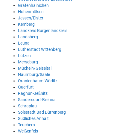
Gräfenhainichen
Hohenmölsen
Jessen/Elster
Kemberg
Landkreis Burgenlandkreis
Landsberg
Leuna
Lutherstadt Wittenberg
Lützen
Merseburg
Mücheln/Geiseltal
Naumburg/Saale
Oranienbaum-Wörlitz
Querfurt
Raghun-Jeßnitz
Sandersdorf-Brehna
Schraplau
Solestadt Bad Dürrenberg
Südliches Anhalt
Teuchern
Weißenfels