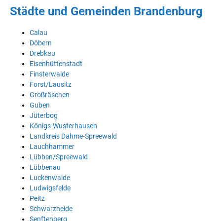
Städte und Gemeinden Brandenburg
Calau
Döbern
Drebkau
Eisenhüttenstadt
Finsterwalde
Forst/Lausitz
Großräschen
Guben
Jüterbog
Königs-Wusterhausen
Landkreis Dahme-Spreewald
Lauchhammer
Lübben/Spreewald
Lübbenau
Luckenwalde
Ludwigsfelde
Peitz
Schwarzheide
Senftenberg