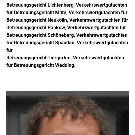
Betreuungsgericht
Lichtenberg,
Verkehrswer
tgutachten
für Betreuungsgericht
Mitte,
Verkehrswer
tgutachten für
Betreuungsgericht
Neukölln,
Verkehrswer
tgutachten für
Betreuungsgericht
Pankow,
Verkehrswer
tgutachten für
Betreuungsgericht
Schöneberg,
Verkehrswer
tgutachten
für Betreuungsgericht
Spandau,
Verkehrswer
tgutachten
für
Betreuungsgericht
Tiergarten,
Verkehrswer
tgutachten
für Betreuungsgericht
Wedding.