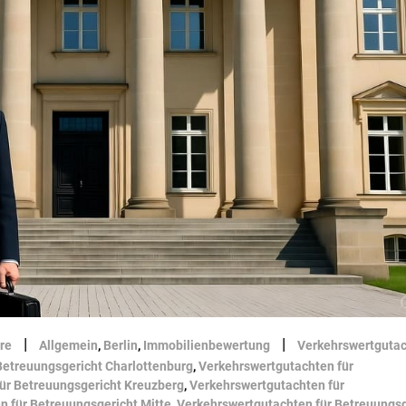
|
|
re
Allgemein
,
Berlin
,
Immobilienbewertung
Verkehrswertgutac
Betreuungsgericht Charlottenburg
,
Verkehrswertgutachten für
ür Betreuungsgericht Kreuzberg
,
Verkehrswertgutachten für
n für Betreuungsgericht Mitte
,
Verkehrswertgutachten für Betreuungsg