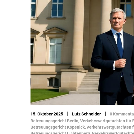
|
|
15. Oktober 2025
Lutz Schneider
0 Kommenta
Betreuungsgericht Berlin
,
Verkehrswertgutachten für 
Betreuungsgericht Köpenick
,
Verkehrswertgutachten f
Betreuungsgericht Lichtenberg
,
Verkehrswertgutachte