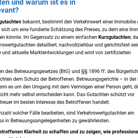
ten und warum ist es in
evant?
gutachten
bekannt, bestimmt den Verkehrswert einer Immobili
sich um eine fundierte Schätzung des Preises, zu dem eine Imm
en könnte. Im Gegensatz zu einem einfachen
Kurzgutachten
, d
wertgutachten detailliert, nachvollziehbar und gerichtsfest sei
 und aktuelle Marktentwicklungen und wird von zertifizierten
ten des Betreuungsgesetzes (BtG) und §§ 1896 ff. des Bürgerlic
chten dem Schutz der Betroffenen. Betreuungsgerichte – in der
 wenn es um den Umgang mit dem Vermögen einer Person geht, d
nicht mehr selbst entscheiden kann. Das Gutachten schützt vor
etreuer im besten Interesse des Betroffenen handelt.
nzahl solcher Fälle bearbeiten, sind Verkehrswertgutachten ein
s in Betreuungsangelegenheiten zu gewährleisten.
etroffenen Klarheit zu schaffen und zu zeigen, wie professione