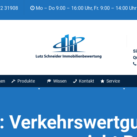
92 31908
Mo – Do 9:00 – 16:00 Uhr, Fr. 9:00 – 14:00 Uhr
S
Qu
gen
Produkte
Wissen
Kontakt
Service
:
Verkehrswertgu