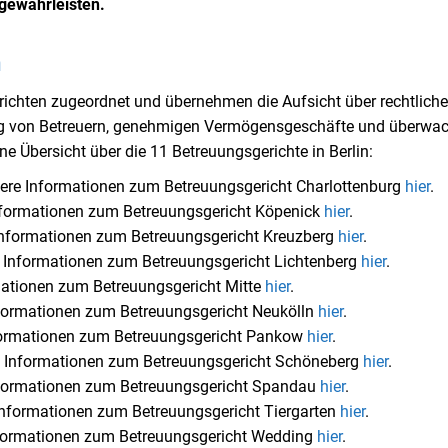
gewährleisten.
n
erichten zugeordnet und übernehmen die Aufsicht über rechtliche
ung von Betreuern, genehmigen Vermögensgeschäfte und überwa
ine Übersicht über die 11 Betreuungsgerichte in Berlin:
ere Informationen zum Betreuungsgericht Charlottenburg
hier
.
nformationen zum Betreuungsgericht Köpenick
hier
.
Informationen zum Betreuungsgericht Kreuzberg
hier
.
 Informationen zum Betreuungsgericht Lichtenberg
hier
.
ationen zum Betreuungsgericht Mitte
hier
.
formationen zum Betreuungsgericht Neukölln
hier
.
formationen zum Betreuungsgericht Pankow
hier
.
 Informationen zum Betreuungsgericht Schöneberg
hier
.
formationen zum Betreuungsgericht Spandau
hier
.
Informationen zum Betreuungsgericht Tiergarten
hier
.
formationen zum Betreuungsgericht Wedding
hier
.