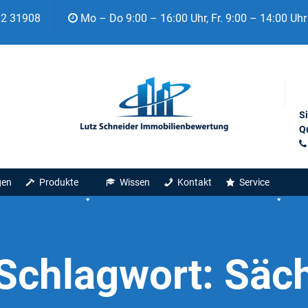
92 31908
Mo – Do 9:00 – 16:00 Uhr, Fr. 9:00 – 14:00 Uhr
S
Qu
gen
Produkte
Wissen
Kontakt
Service
Schlagwort:
Säc