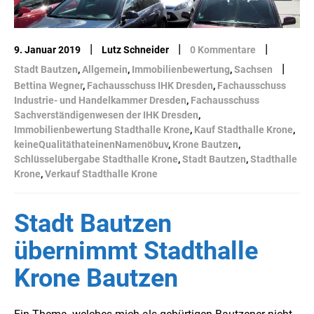
|
|
|
9. Januar 2019
Lutz Schneider
0 Kommentare
|
Stadt Bautzen
,
Allgemein
,
Immobilienbewertung
,
Sachsen
Bettina Wegner
,
Fachausschuss IHK Dresden
,
Fachausschuss
Industrie- und Handelkammer Dresden
,
Fachausschuss
Sachverständigenwesen der IHK Dresden
,
Immobilienbewertung Stadthalle Krone
,
Kauf Stadthalle Krone
,
keineQualitäthateinenNamenöbuv
,
Krone Bautzen
,
Schlüsselübergabe Stadthalle Krone
,
Stadt Bautzen
,
Stadthalle
Krone
,
Verkauf Stadthalle Krone
Stadt Bautzen
übernimmt Stadthalle
Krone Bautzen