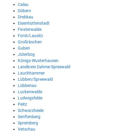
Calau
Döbern
Drebkau
Eisenhüttenstadt
Finsterwalde
Forst/Lausitz
Großräschen
Guben
Jüterbog
Königs-Wusterhausen
Landkreis Dahme-Spreewald
Lauchhammer
Lübben/Spreewald
Lübbenau
Luckenwalde
Ludwigsfelde
Peitz
Schwarzheide
Senftenberg
Spremberg
Vetschau