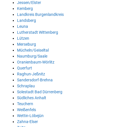
Jessen/Elster
Kemberg
Landkreis Burgenlandkreis
Landsberg
Leuna
Lutherstadt Wittenberg
Lützen
Merseburg
Mücheln/Geiseltal
Naumburg/Saale
Oranienbaum-Wörlitz
Querfurt
Raghun-Jeßnitz
Sandersdorf-Brehna
Schraplau
Solestadt Bad Dürrenberg
Südliches Anhalt
Teuchern
Weißenfels
Wettin-Löbejün
Zahna-Elser