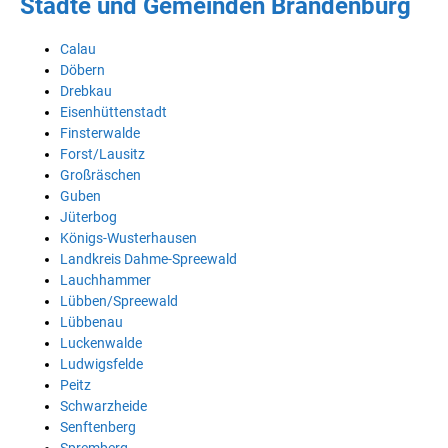
Städte und Gemeinden Brandenburg
Calau
Döbern
Drebkau
Eisenhüttenstadt
Finsterwalde
Forst/Lausitz
Großräschen
Guben
Jüterbog
Königs-Wusterhausen
Landkreis Dahme-Spreewald
Lauchhammer
Lübben/Spreewald
Lübbenau
Luckenwalde
Ludwigsfelde
Peitz
Schwarzheide
Senftenberg