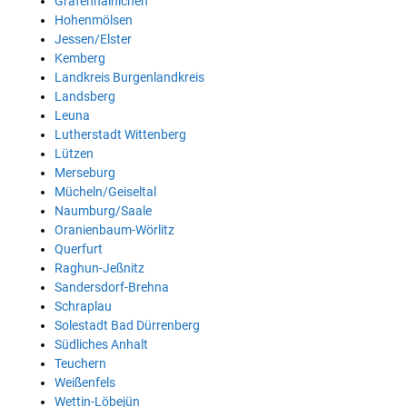
Gräfenhainichen
Hohenmölsen
Jessen/Elster
Kemberg
Landkreis Burgenlandkreis
Landsberg
Leuna
Lutherstadt Wittenberg
Lützen
Merseburg
Mücheln/Geiseltal
Naumburg/Saale
Oranienbaum-Wörlitz
Querfurt
Raghun-Jeßnitz
Sandersdorf-Brehna
Schraplau
Solestadt Bad Dürrenberg
Südliches Anhalt
Teuchern
Weißenfels
Wettin-Löbejün