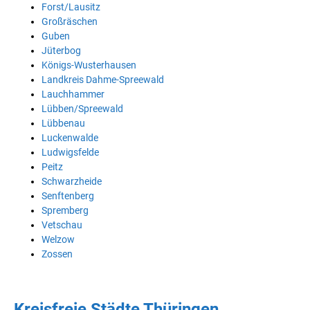
Forst/Lausitz
Großräschen
Guben
Jüterbog
Königs-Wusterhausen
Landkreis Dahme-Spreewald
Lauchhammer
Lübben/Spreewald
Lübbenau
Luckenwalde
Ludwigsfelde
Peitz
Schwarzheide
Senftenberg
Spremberg
Vetschau
Welzow
Zossen
Kreisfreie Städte Thüringen