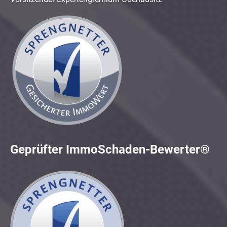
Geprüfter ImmoSchaden-Bewerter®