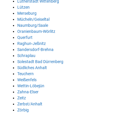
Lutherstadt Wittenberg
Lützen
Merseburg
Mücheln/Geiseltal
Naumburg/Saale
Oranienbaum-Wörlitz
Querfurt
Raghun-Jeßnitz
Sandersdorf-Brehna
Schraplau
Solestadt Bad Dürrenberg
Südliches Anhalt
Teuchern
Weißenfels
Wettin-Löbejün
Zahna-Elser
Zeitz
Zerbst/Anhalt
Zörbig