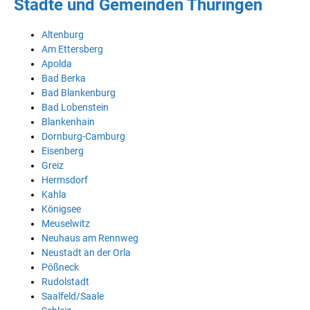
Städte und Gemeinden Thüringen
Altenburg
Am Ettersberg
Apolda
Bad Berka
Bad Blankenburg
Bad Lobenstein
Blankenhain
Dornburg-Camburg
Eisenberg
Greiz
Hermsdorf
Kahla
Königsee
Meuselwitz
Neuhaus am Rennweg
Neustadt an der Orla
Pößneck
Rudolstadt
Saalfeld/Saale