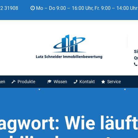
92 31908
Mo – Do 9:00 – 16:00 Uhr, Fr. 9:00 – 14:00 Uhr
S
Qu
gen
Produkte
Wissen
Kontakt
Service
agwort:
Wie läuft