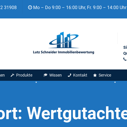
92 31908
Mo – Do 9:00 – 16:00 Uhr, Fr. 9:00 – 14:00 Uhr
S
Qu
gen
Produkte
Wissen
Kontakt
Service
ort:
Wertgutachte