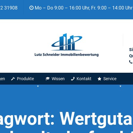
92 31908
Mo – Do 9:00 – 16:00 Uhr, Fr. 9:00 – 14:00 Uhr
S
Qu
gen
Produkte
Wissen
Kontakt
Service
agwort:
Wertguta