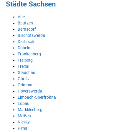
Städte Sachsen
Aue
Bautzen
Bernsdorf
Bischofswerda
Delitzsch
Döbeln
Frankenberg
Freiberg
Freital
Glauchau
Görlitz
Grimma
Hoyerswerda
Limbach-Oberfrohna
Löbau
Markkleeberg
Meißen
Niesky
Pirna