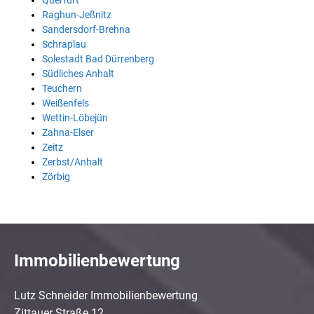
Querfurt
Raghun-Jeßnitz
Sandersdorf-Brehna
Schraplau
Solestadt Bad Dürrenberg
Südliches Anhalt
Teuchern
Weißenfels
Wettin-Löbejün
Zahna-Elser
Zeitz
Zerbst/Anhalt
Zörbig
Immobilienbewertung
Lutz Schneider Immobilienbewertung
Zittauer Straße 12