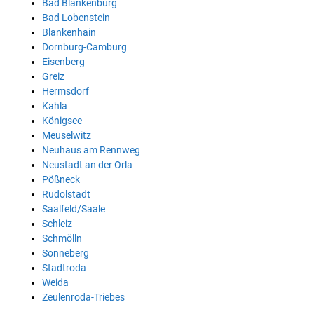
Bad Blankenburg
Bad Lobenstein
Blankenhain
Dornburg-Camburg
Eisenberg
Greiz
Hermsdorf
Kahla
Königsee
Meuselwitz
Neuhaus am Rennweg
Neustadt an der Orla
Pößneck
Rudolstadt
Saalfeld/Saale
Schleiz
Schmölln
Sonneberg
Stadtroda
Weida
Zeulenroda-Triebes