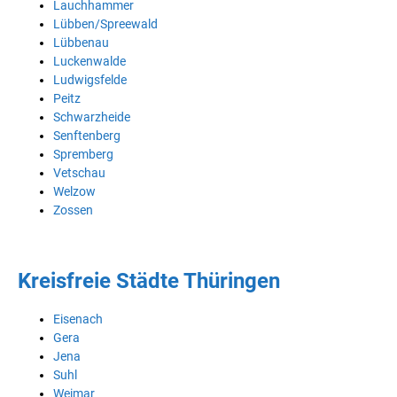
Lauchhammer
Lübben/Spreewald
Lübbenau
Luckenwalde
Ludwigsfelde
Peitz
Schwarzheide
Senftenberg
Spremberg
Vetschau
Welzow
Zossen
Kreisfreie Städte Thüringen
Eisenach
Gera
Jena
Suhl
Weimar