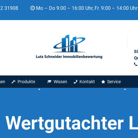
92 31908
Mo – Do 9:00 – 16:00 Uhr, Fr. 9:00 – 14:00 Uhr
S
Qu
gen
Produkte
Wissen
Kontakt
Service
:
Wertgutachter 