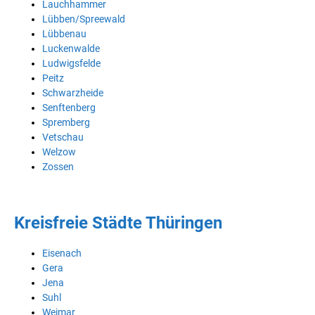
Lauchhammer
Lübben/Spreewald
Lübbenau
Luckenwalde
Ludwigsfelde
Peitz
Schwarzheide
Senftenberg
Spremberg
Vetschau
Welzow
Zossen
Kreisfreie Städte Thüringen
Eisenach
Gera
Jena
Suhl
Weimar