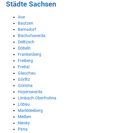
Städte Sachsen
Aue
Bautzen
Bernsdorf
Bischofswerda
Delitzsch
Döbeln
Frankenberg
Freiberg
Freital
Glauchau
Görlitz
Grimma
Hoyerswerda
Limbach-Oberfrohna
Löbau
Markkleeberg
Meißen
Niesky
Pirna