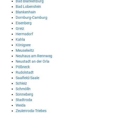
Bad Blankenburg
Bad Lobenstein
Blankenhain
Dornburg-Camburg
Eisenberg
Greiz
Hermsdorf
Kahla
Königsee
Meuselwitz
Neuhaus am Rennweg
Neustadt an der Orla
Pößneck
Rudolstadt
Saalfeld/Saale
Schleiz
Schmölln
Sonneberg
Stadtroda
Weida
Zeulenroda-Triebes