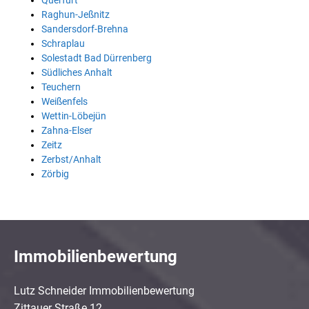
Querfurt
Raghun-Jeßnitz
Sandersdorf-Brehna
Schraplau
Solestadt Bad Dürrenberg
Südliches Anhalt
Teuchern
Weißenfels
Wettin-Löbejün
Zahna-Elser
Zeitz
Zerbst/Anhalt
Zörbig
Immobilienbewertung
Lutz Schneider Immobilienbewertung
Zittauer Straße 12