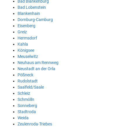
Bad Blankenburg
Bad Lobenstein
Blankenhain
Dornburg-Camburg
Eisenberg
Greiz
Hermsdorf
Kahla
Königsee
Meuselwitz
Neuhaus am Rennweg
Neustadt an der Orla
Pößneck
Rudolstadt
Saalfeld/Saale
Schleiz
Schmölln
Sonneberg
Stadtroda
Weida
Zeulenroda-Triebes