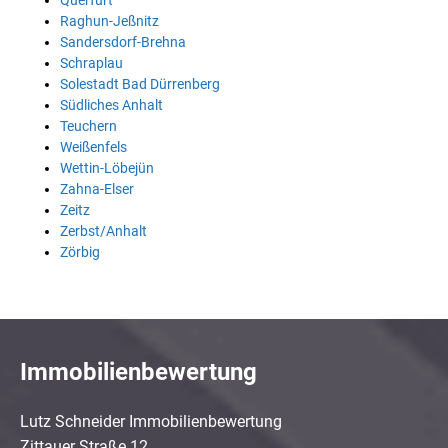
Querfurt
Raghun-Jeßnitz
Sandersdorf-Brehna
Schraplau
Solestadt Bad Dürrenberg
Südliches Anhalt
Teuchern
Weißenfels
Wettin-Löbejün
Zahna-Elser
Zeitz
Zerbst/Anhalt
Zörbig
Immobilienbewertung
Lutz Schneider Immobilienbewertung
Zittauer Straße 12