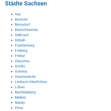
Städte Sachsen
Aue
Bautzen
Bernsdorf
Bischofswerda
Delitzsch
Döbeln
Frankenberg
Freiberg
Freital
Glauchau
Görlitz
Grimma
Hoyerswerda
Limbach-Oberfrohna
Löbau
Markkleeberg
Meißen
Niesky
Pirna