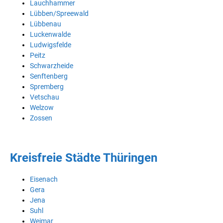
Lauchhammer
Lübben/Spreewald
Lübbenau
Luckenwalde
Ludwigsfelde
Peitz
Schwarzheide
Senftenberg
Spremberg
Vetschau
Welzow
Zossen
Kreisfreie Städte Thüringen
Eisenach
Gera
Jena
Suhl
Weimar