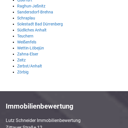
Querfurt
Raghun-Jeßnitz
Sandersdorf-Brehna
Schraplau
Solestadt Bad Dürrenberg
Südliches Anhalt
Teuchern
Weißenfels
Wettin-Löbejün
Zahna-Elser
Zeitz
Zerbst/Anhalt
Zörbig
Immobilienbewertung
Lutz Schneider Immobilienbewertung
Zittauer Straße 12