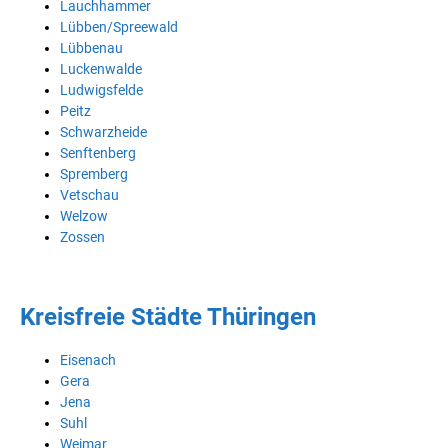
Lauchhammer
Lübben/Spreewald
Lübbenau
Luckenwalde
Ludwigsfelde
Peitz
Schwarzheide
Senftenberg
Spremberg
Vetschau
Welzow
Zossen
Kreisfreie Städte Thüringen
Eisenach
Gera
Jena
Suhl
Weimar