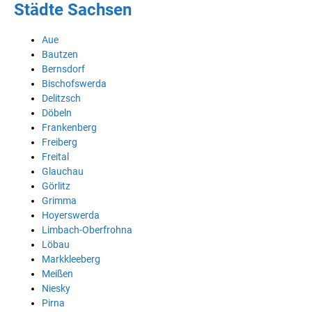
Städte Sachsen
Aue
Bautzen
Bernsdorf
Bischofswerda
Delitzsch
Döbeln
Frankenberg
Freiberg
Freital
Glauchau
Görlitz
Grimma
Hoyerswerda
Limbach-Oberfrohna
Löbau
Markkleeberg
Meißen
Niesky
Pirna