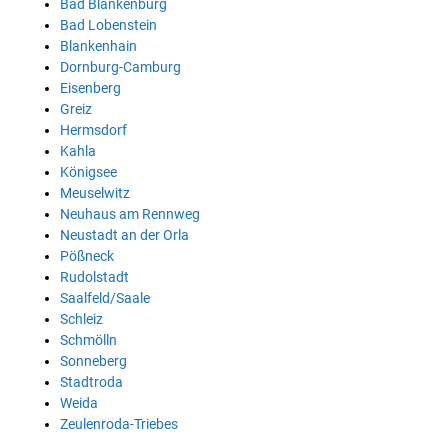
Bad Blankenburg
Bad Lobenstein
Blankenhain
Dornburg-Camburg
Eisenberg
Greiz
Hermsdorf
Kahla
Königsee
Meuselwitz
Neuhaus am Rennweg
Neustadt an der Orla
Pößneck
Rudolstadt
Saalfeld/Saale
Schleiz
Schmölln
Sonneberg
Stadtroda
Weida
Zeulenroda-Triebes