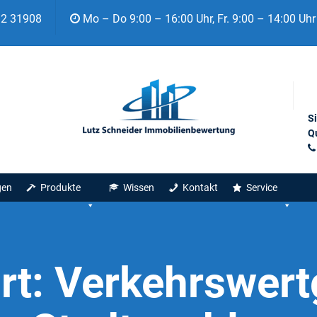
92 31908
Mo – Do 9:00 – 16:00 Uhr, Fr. 9:00 – 14:00 Uhr
S
Qu
gen
Produkte
Wissen
Kontakt
Service
rt:
Verkehrswert