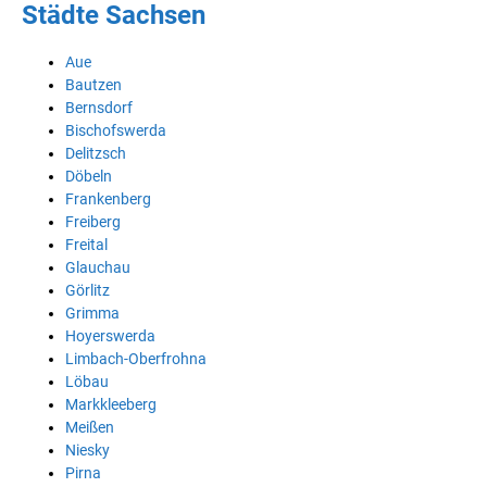
Städte Sachsen
Aue
Bautzen
Bernsdorf
Bischofswerda
Delitzsch
Döbeln
Frankenberg
Freiberg
Freital
Glauchau
Görlitz
Grimma
Hoyerswerda
Limbach-Oberfrohna
Löbau
Markkleeberg
Meißen
Niesky
Pirna