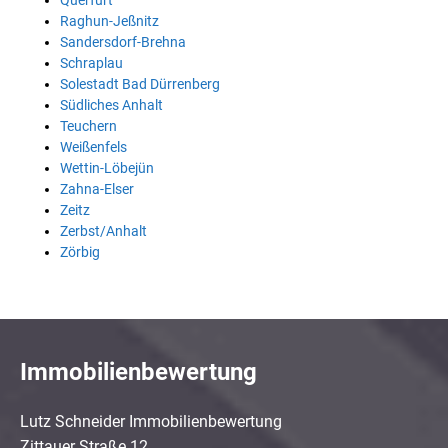
Querfurt
Raghun-Jeßnitz
Sandersdorf-Brehna
Schraplau
Solestadt Bad Dürrenberg
Südliches Anhalt
Teuchern
Weißenfels
Wettin-Löbejün
Zahna-Elser
Zeitz
Zerbst/Anhalt
Zörbig
Immobilienbewertung
Lutz Schneider Immobilienbewertung
Zittauer Straße 12