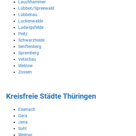
Lauchhammer
Lübben/Spreewald
Lübbenau
Luckenwalde
Ludwigsfelde
Peitz
Schwarzheide
Senftenberg
Spremberg
Vetschau
Welzow
Zossen
Kreisfreie Städte Thüringen
Eisenach
Gera
Jena
Suhl
Weimar