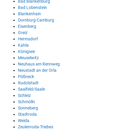
Bad Blankenburg
Bad Lobenstein
Blankenhain
Dornburg-Camburg
Eisenberg
Greiz
Hermsdorf
Kahla
Königsee
Meuselwitz
Neuhaus am Rennweg
Neustadt an der Orla
Pößneck
Rudolstadt
Saalfeld/Saale
Schleiz
Schmölln
Sonneberg
Stadtroda
Weida
Zeulenroda-Triebes