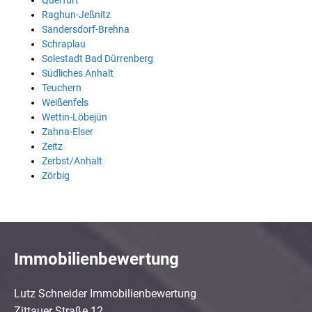
Querfurt
Raghun-Jeßnitz
Sandersdorf-Brehna
Schraplau
Solestadt Bad Dürrenberg
Südliches Anhalt
Teuchern
Weißenfels
Wettin-Löbejün
Zahna-Elser
Zeitz
Zerbst/Anhalt
Zörbig
Immobilienbewertung
Lutz Schneider Immobilienbewertung
Zittauer Straße 12