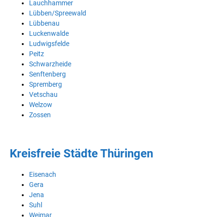
Lauchhammer
Lübben/Spreewald
Lübbenau
Luckenwalde
Ludwigsfelde
Peitz
Schwarzheide
Senftenberg
Spremberg
Vetschau
Welzow
Zossen
Kreisfreie Städte Thüringen
Eisenach
Gera
Jena
Suhl
Weimar