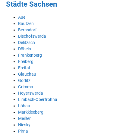
Städte Sachsen
Aue
Bautzen
Bernsdorf
Bischofswerda
Delitzsch
Döbeln
Frankenberg
Freiberg
Freital
Glauchau
Görlitz
Grimma
Hoyerswerda
Limbach-Oberfrohna
Löbau
Markkleeberg
Meißen
Niesky
Pirna