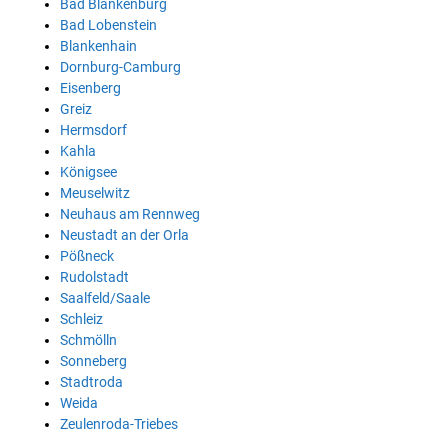
Bad Blankenburg
Bad Lobenstein
Blankenhain
Dornburg-Camburg
Eisenberg
Greiz
Hermsdorf
Kahla
Königsee
Meuselwitz
Neuhaus am Rennweg
Neustadt an der Orla
Pößneck
Rudolstadt
Saalfeld/Saale
Schleiz
Schmölln
Sonneberg
Stadtroda
Weida
Zeulenroda-Triebes