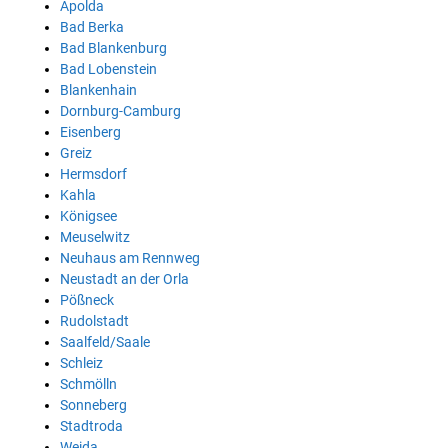
Apolda
Bad Berka
Bad Blankenburg
Bad Lobenstein
Blankenhain
Dornburg-Camburg
Eisenberg
Greiz
Hermsdorf
Kahla
Königsee
Meuselwitz
Neuhaus am Rennweg
Neustadt an der Orla
Pößneck
Rudolstadt
Saalfeld/Saale
Schleiz
Schmölln
Sonneberg
Stadtroda
Weida