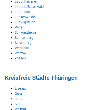
Lauchhammer
Lübben/Spreewald
Lübbenau
Luckenwalde
Ludwigsfelde
Peitz
Schwarzheide
Senftenberg
Spremberg
Vetschau
Welzow
Zossen
Kreisfreie Städte Thüringen
Eisenach
Gera
Jena
Suhl
Weimar