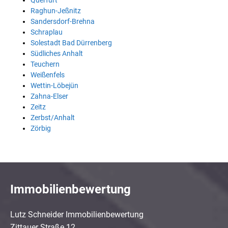
Querfurt
Raghun-Jeßnitz
Sandersdorf-Brehna
Schraplau
Solestadt Bad Dürrenberg
Südliches Anhalt
Teuchern
Weißenfels
Wettin-Löbejün
Zahna-Elser
Zeitz
Zerbst/Anhalt
Zörbig
Immobilienbewertung
Lutz Schneider Immobilienbewertung
Zittauer Straße 12