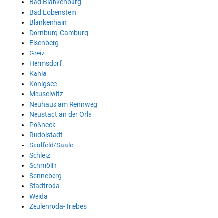
Bad Blankenburg
Bad Lobenstein
Blankenhain
Dornburg-Camburg
Eisenberg
Greiz
Hermsdorf
Kahla
Königsee
Meuselwitz
Neuhaus am Rennweg
Neustadt an der Orla
Pößneck
Rudolstadt
Saalfeld/Saale
Schleiz
Schmölln
Sonneberg
Stadtroda
Weida
Zeulenroda-Triebes