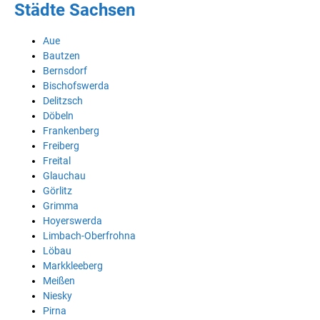
Städte Sachsen
Aue
Bautzen
Bernsdorf
Bischofswerda
Delitzsch
Döbeln
Frankenberg
Freiberg
Freital
Glauchau
Görlitz
Grimma
Hoyerswerda
Limbach-Oberfrohna
Löbau
Markkleeberg
Meißen
Niesky
Pirna