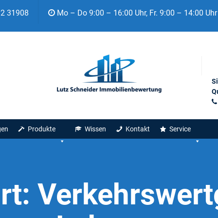
92 31908
Mo – Do 9:00 – 16:00 Uhr, Fr. 9:00 – 14:00 Uhr
S
Qu
gen
Produkte
Wissen
Kontakt
Service
rt:
Verkehrswert