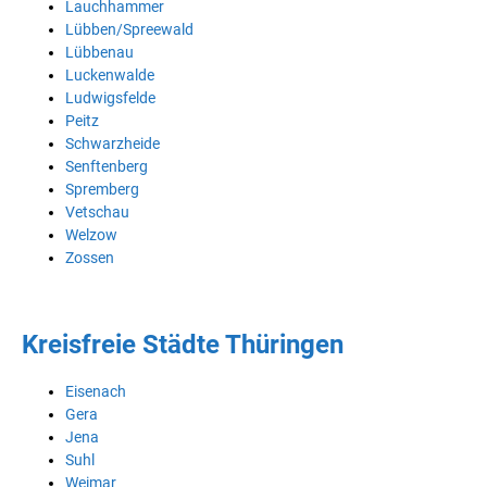
Lauchhammer
Lübben/Spreewald
Lübbenau
Luckenwalde
Ludwigsfelde
Peitz
Schwarzheide
Senftenberg
Spremberg
Vetschau
Welzow
Zossen
Kreisfreie Städte Thüringen
Eisenach
Gera
Jena
Suhl
Weimar