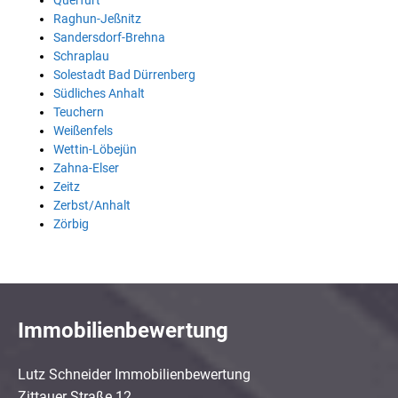
Querfurt
Raghun-Jeßnitz
Sandersdorf-Brehna
Schraplau
Solestadt Bad Dürrenberg
Südliches Anhalt
Teuchern
Weißenfels
Wettin-Löbejün
Zahna-Elser
Zeitz
Zerbst/Anhalt
Zörbig
Immobilienbewertung
Lutz Schneider Immobilienbewertung
Zittauer Straße 12