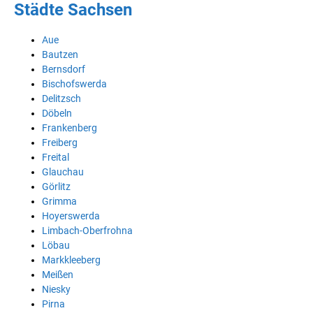
Städte Sachsen
Aue
Bautzen
Bernsdorf
Bischofswerda
Delitzsch
Döbeln
Frankenberg
Freiberg
Freital
Glauchau
Görlitz
Grimma
Hoyerswerda
Limbach-Oberfrohna
Löbau
Markkleeberg
Meißen
Niesky
Pirna