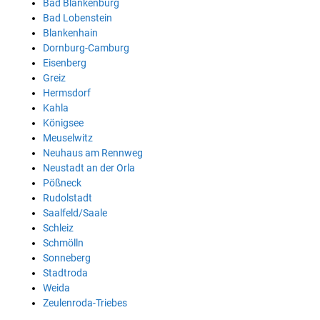
Bad Blankenburg
Bad Lobenstein
Blankenhain
Dornburg-Camburg
Eisenberg
Greiz
Hermsdorf
Kahla
Königsee
Meuselwitz
Neuhaus am Rennweg
Neustadt an der Orla
Pößneck
Rudolstadt
Saalfeld/Saale
Schleiz
Schmölln
Sonneberg
Stadtroda
Weida
Zeulenroda-Triebes