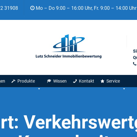
92 31908
Mo – Do 9:00 – 16:00 Uhr, Fr. 9:00 – 14:00 Uhr
S
Qu
gen
Produkte
Wissen
Kontakt
Service
rt:
Verkehrswert