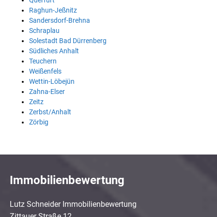
Querfurt
Raghun-Jeßnitz
Sandersdorf-Brehna
Schraplau
Solestadt Bad Dürrenberg
Südliches Anhalt
Teuchern
Weißenfels
Wettin-Löbejün
Zahna-Elser
Zeitz
Zerbst/Anhalt
Zörbig
Immobilienbewertung
Lutz Schneider Immobilienbewertung
Zittauer Straße 12