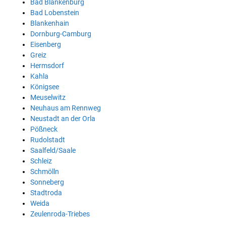
Bad Blankenburg
Bad Lobenstein
Blankenhain
Dornburg-Camburg
Eisenberg
Greiz
Hermsdorf
Kahla
Königsee
Meuselwitz
Neuhaus am Rennweg
Neustadt an der Orla
Pößneck
Rudolstadt
Saalfeld/Saale
Schleiz
Schmölln
Sonneberg
Stadtroda
Weida
Zeulenroda-Triebes