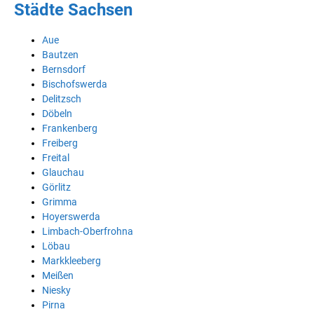
Städte Sachsen
Aue
Bautzen
Bernsdorf
Bischofswerda
Delitzsch
Döbeln
Frankenberg
Freiberg
Freital
Glauchau
Görlitz
Grimma
Hoyerswerda
Limbach-Oberfrohna
Löbau
Markkleeberg
Meißen
Niesky
Pirna