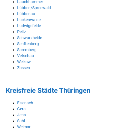
Lauchhammer
Lübben/Spreewald
Lübbenau
Luckenwalde
Ludwigsfelde
Peitz
Schwarzheide
Senftenberg
Spremberg
Vetschau
Welzow
Zossen
Kreisfreie Städte Thüringen
Eisenach
Gera
Jena
Suhl
Weimar