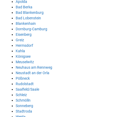
Apolda
Bad Berka
Bad Blankenburg
Bad Lobenstein
Blankenhain
Dornburg-Camburg
Eisenberg
Greiz
Hermsdorf
Kahla
Königsee
Meuselwitz
Neuhaus am Rennweg
Neustadt an der Orla
Pößneck
Rudolstadt
Saalfeld/Saale
Schleiz
Schmölln
Sonneberg
Stadtroda
Weida