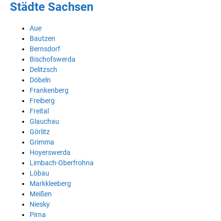
Städte Sachsen
Aue
Bautzen
Bernsdorf
Bischofswerda
Delitzsch
Döbeln
Frankenberg
Freiberg
Freital
Glauchau
Görlitz
Grimma
Hoyerswerda
Limbach-Oberfrohna
Löbau
Markkleeberg
Meißen
Niesky
Pirna