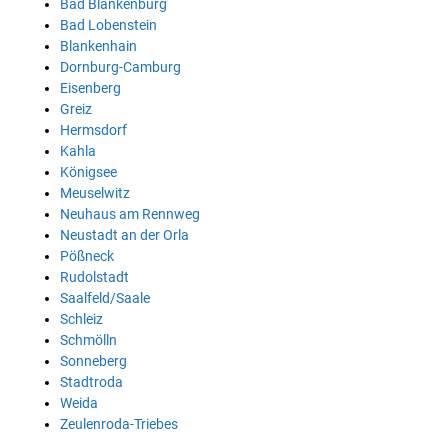
Bad Blankenburg
Bad Lobenstein
Blankenhain
Dornburg-Camburg
Eisenberg
Greiz
Hermsdorf
Kahla
Königsee
Meuselwitz
Neuhaus am Rennweg
Neustadt an der Orla
Pößneck
Rudolstadt
Saalfeld/Saale
Schleiz
Schmölln
Sonneberg
Stadtroda
Weida
Zeulenroda-Triebes