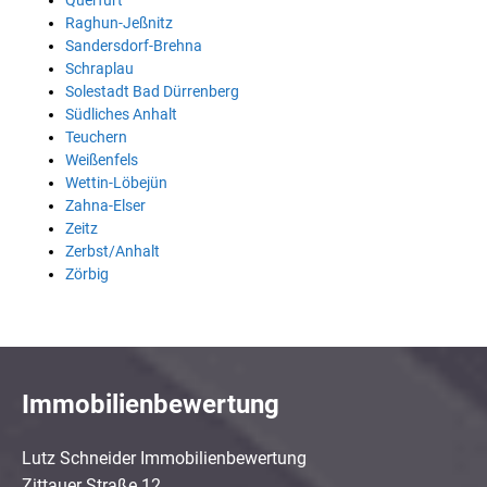
Querfurt
Raghun-Jeßnitz
Sandersdorf-Brehna
Schraplau
Solestadt Bad Dürrenberg
Südliches Anhalt
Teuchern
Weißenfels
Wettin-Löbejün
Zahna-Elser
Zeitz
Zerbst/Anhalt
Zörbig
Immobilienbewertung
Lutz Schneider Immobilienbewertung
Zittauer Straße 12