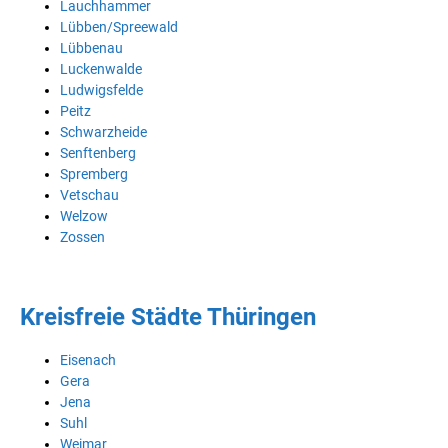
Lauchhammer
Lübben/Spreewald
Lübbenau
Luckenwalde
Ludwigsfelde
Peitz
Schwarzheide
Senftenberg
Spremberg
Vetschau
Welzow
Zossen
Kreisfreie Städte Thüringen
Eisenach
Gera
Jena
Suhl
Weimar