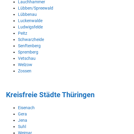
Lauchhammer
Lübben/Spreewald
Lübbenau
Luckenwalde
Ludwigsfelde
Peitz
Schwarzheide
Senftenberg
Spremberg
Vetschau
Welzow
Zossen
Kreisfreie Städte Thüringen
Eisenach
Gera
Jena
Suhl
Weimar