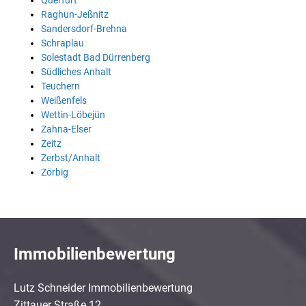
Querfurt
Raghun-Jeßnitz
Sandersdorf-Brehna
Schraplau
Solestadt Bad Dürrenberg
Südliches Anhalt
Teuchern
Weißenfels
Wettin-Löbejün
Zahna-Elser
Zeitz
Zerbst/Anhalt
Zörbig
Immobilienbewertung
Lutz Schneider Immobilienbewertung
Zittauer Straße 12