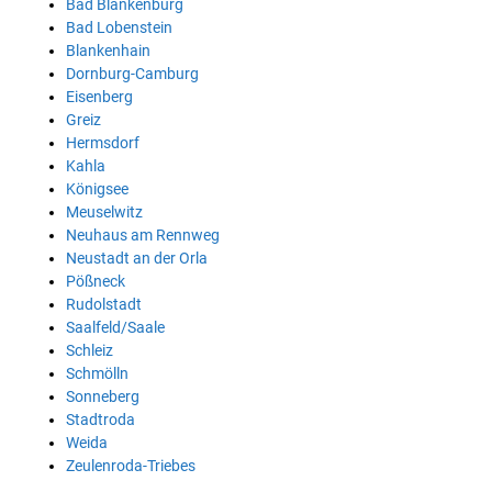
Bad Blankenburg
Bad Lobenstein
Blankenhain
Dornburg-Camburg
Eisenberg
Greiz
Hermsdorf
Kahla
Königsee
Meuselwitz
Neuhaus am Rennweg
Neustadt an der Orla
Pößneck
Rudolstadt
Saalfeld/Saale
Schleiz
Schmölln
Sonneberg
Stadtroda
Weida
Zeulenroda-Triebes