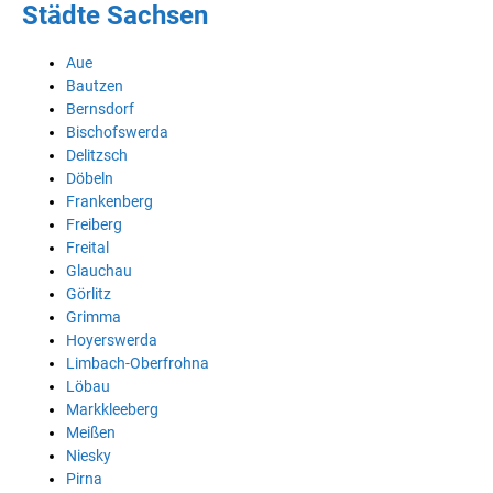
Städte Sachsen
Aue
Bautzen
Bernsdorf
Bischofswerda
Delitzsch
Döbeln
Frankenberg
Freiberg
Freital
Glauchau
Görlitz
Grimma
Hoyerswerda
Limbach-Oberfrohna
Löbau
Markkleeberg
Meißen
Niesky
Pirna