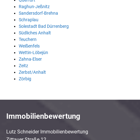
Querfurt
Raghun-Jeßnitz
Sandersdorf-Brehna
Schraplau
Solestadt Bad Dürrenberg
Südliches Anhalt
Teuchern
Weißenfels
Wettin-Löbejün
Zahna-Elser
Zeitz
Zerbst/Anhalt
Zörbig
Immobilienbewertung
Lutz Schneider Immobilienbewertung
Zittauer Straße 12