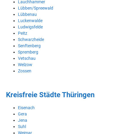
Lauchhammer
Lübben/Spreewald
Lübbenau
Luckenwalde
Ludwigsfelde
Peitz
Schwarzheide
Senftenberg
Spremberg
Vetschau
Welzow
Zossen
Kreisfreie Städte Thüringen
Eisenach
Gera
Jena
Suhl
Weimar