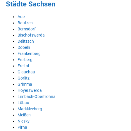
Städte Sachsen
Aue
Bautzen
Bernsdorf
Bischofswerda
Delitzsch
Döbeln
Frankenberg
Freiberg
Freital
Glauchau
Görlitz
Grimma
Hoyerswerda
Limbach-Oberfrohna
Löbau
Markkleeberg
Meißen
Niesky
Pirna