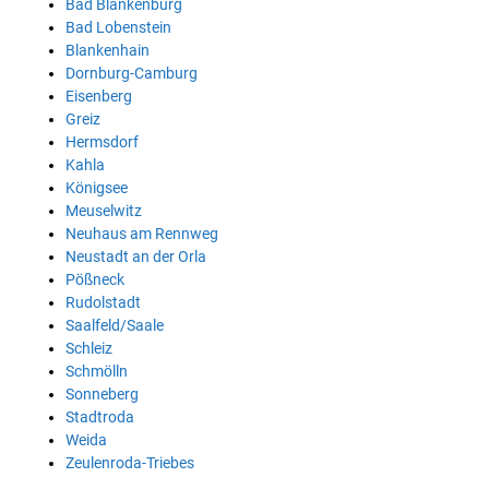
Bad Blankenburg
Bad Lobenstein
Blankenhain
Dornburg-Camburg
Eisenberg
Greiz
Hermsdorf
Kahla
Königsee
Meuselwitz
Neuhaus am Rennweg
Neustadt an der Orla
Pößneck
Rudolstadt
Saalfeld/Saale
Schleiz
Schmölln
Sonneberg
Stadtroda
Weida
Zeulenroda-Triebes